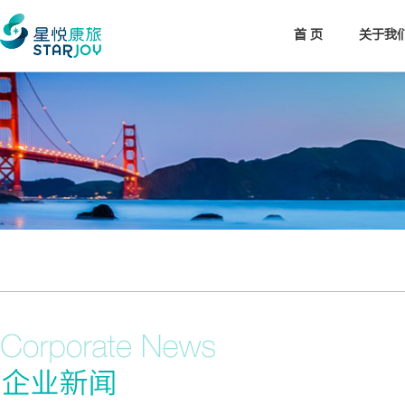
首 页
关于我
年报/中报