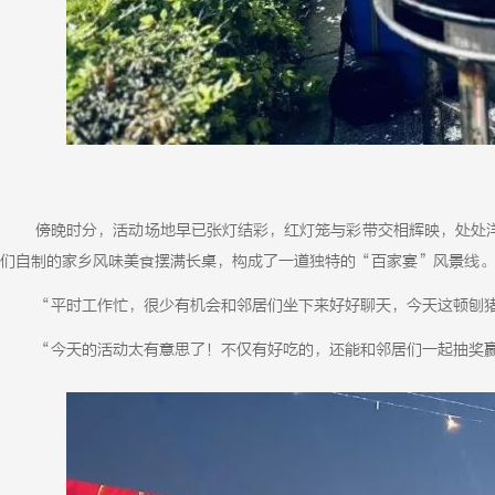
傍晚时分，活动场地早已张灯结彩，红灯笼与彩带交相辉映，处处
们自制的家乡风味美食摆满长桌，构成了一道独特的“百家宴”风景线。
“平时工作忙，很少有机会和邻居们坐下来好好聊天，今天这顿刨
“今天的活动太有意思了！不仅有好吃的，还能和邻居们一起抽奖