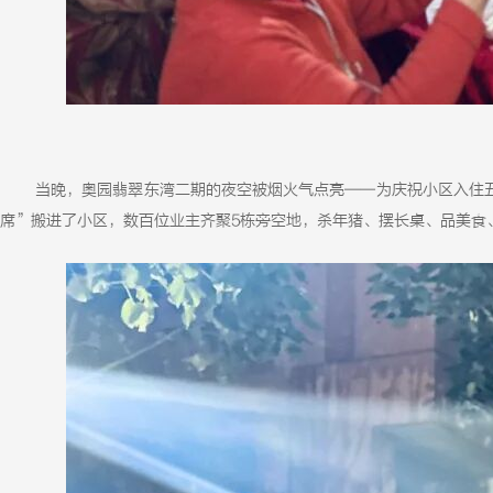
当晚，奥园翡翠东湾二期的夜空被烟火气点亮——为庆祝小区入住
席”搬进了小区，数百位业主齐聚5栋旁空地，杀年猪、摆长桌、品美食