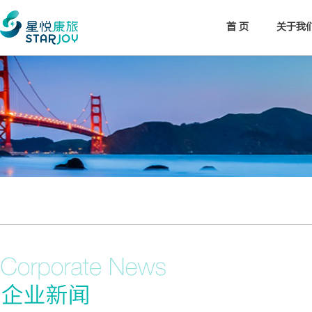
首 页
关于我
年报/中报