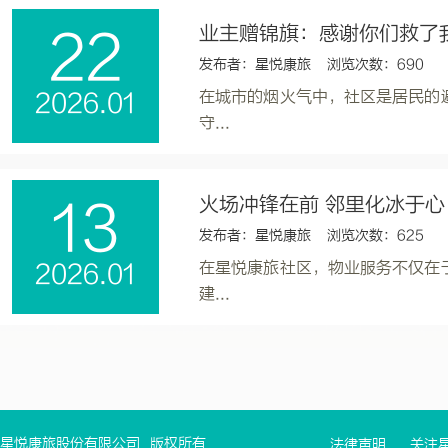
业主赠锦旗：感谢你们救了
22
发布者：星悦康旅 浏览次数：690
在城市的烟火气中，社区是居民的
2026.01
守...
火场冲锋在前 邻里化冰于心
13
发布者：星悦康旅 浏览次数：625
在星悦康旅社区，物业服务不仅在
2026.01
建...
星悦康旅股份有限公司
版权所有
法律声明
关注